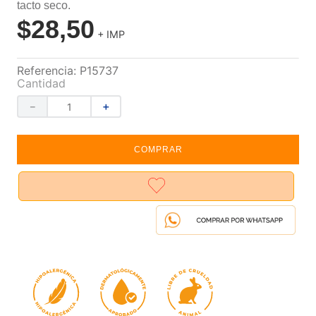
tacto seco.
$
28
,
50
+ IMP
Referencia
:
P15737
Cantidad
－
＋
COMPRAR