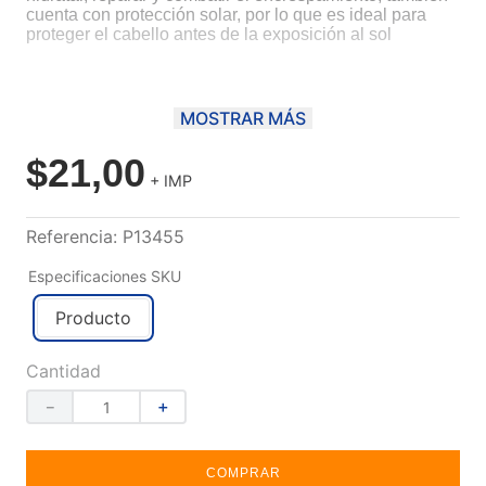
cuenta con protección solar, por lo que es ideal para
proteger el cabello antes de la exposición al sol
MOSTRAR MÁS
$
21
,
00
+ IMP
Referencia
:
P13455
Especificaciones SKU
Producto
Cantidad
－
＋
COMPRAR