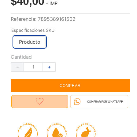
$
40
,
00
+ IMP
Referencia
:
7895389161502
Especificaciones SKU
Producto
Cantidad
－
＋
COMPRAR