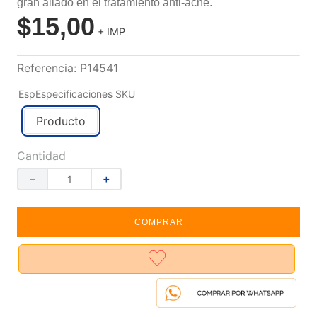
gran aliado en el tratamiento anti-acné.
$
15
,
00
+ IMP
Referencia
:
P14541
EspEspecificaciones SKU
Producto
Cantidad
－
＋
COMPRAR